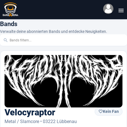

Bands
Verwalte deine abonnierten Bands und entdecke Neuigkeiten.

Velocyraptor
Kein Fan

Metal / Slamcore • 03222 Lübbenau