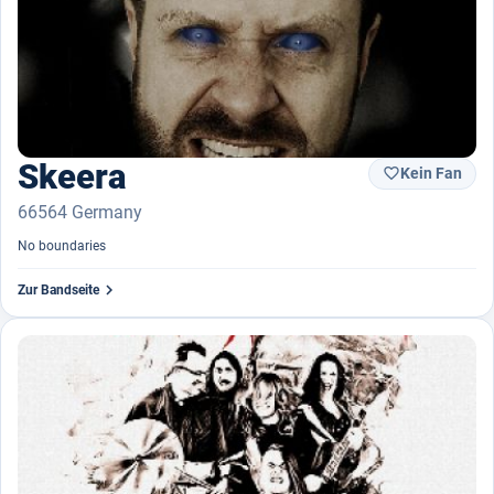
Skeera
Kein Fan

66564 Germany
No boundaries

Zur Bandseite