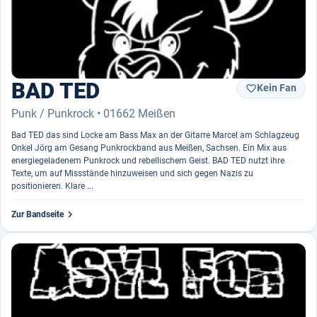
BAD TED
Kein Fan

Punk / Punkrock • 01662 Meißen
Bad TED das sind Locke am Bass Max an der Gitarre Marcel am Schlagzeug
Onkel Jörg am Gesang Punkrockband aus Meißen, Sachsen. Ein Mix aus
energiegeladenem Punkrock und rebellischem Geist. BAD TED nutzt ihre
Texte, um auf Missstände hinzuweisen und sich gegen Nazis zu
positionieren. Klare ...

Zur Bandseite