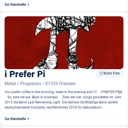

Zur Bandseite
i Prefer Pi
Kein Fan

Metal / Progressiv • 01326 Dresden
You prefer coffee in the morning, weed in the evening and I?! I PREFER PI[e]
So, here we are. Back in business. Zwei der vier Jungs gründeten im Jahr
2015 die Band Last Remaining Light. Die damals fünfköpfige Band spielte
deutschlandweit Konzerte, veröffentlichte 2018 ihr Debutalbum ...

Zur Bandseite