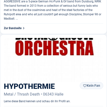
AGGRESSIVE are a 5-piece German Hc-Punk & Oi! band from Duisburg, NRW.
The band formed in 2013 from a collection of serious but funny lads who
met in the dust of the coalmines and heat of the steel factories of the
Ruhrpott erea and who all just couldn't get enough Discipline, Stomper 98 or
Madball. ...

Zur Bandseite
HYPOTHERMIE
Kein Fan

Metal / Thrash Death • 06343 Halle
Lerne diese Band kennen und schau dir ihr Profil an.